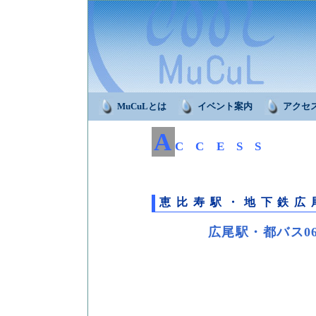
MuCuLとは
イベント案内
アクセ
A
CCESS
恵比寿駅・地下鉄広
広尾駅・都バス0