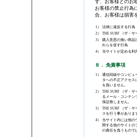
ず、お客様とのお
お客様の禁止行為に
合、お客様は損害
1）
法律に違反する行為
2）
THE SURF （
3）
購入意思の無い商品
れらを促す行為
4）
当サイトが定める利
８． 免責事項
1）
通信回線やコンピュ
タへの不正アクセスに
を負いません。
2）
THE SURF （
るメール・コンテン
保証致しません。
3）
THE SURF （
スを行う事がありま
4）
当サイト内には他の
関する他のサイトのプ
の責任を負うもので