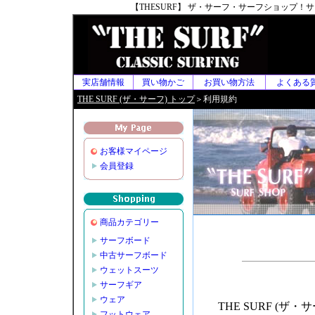
【THESURF】 ザ・サーフ・サーフショップ
実店舗情報
買い物かご
お買い物方法
よくある
THE SURF (ザ・サーフ) トップ
＞利用規約
お客様マイページ
会員登録
商品カテゴリー
サーフボード
中古サーフボード
ウェットスーツ
サーフギア
ウェア
THE SURF (
フットウェア