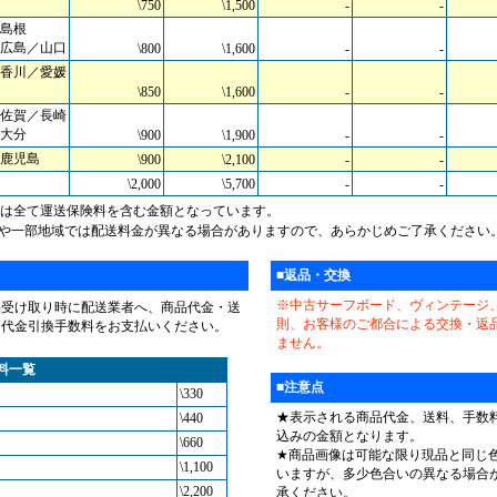
\750
\1,500
-
-
島根
広島／山口
\800
\1,600
-
-
香川／愛媛
\850
\1,600
-
-
佐賀／長崎
大分
\900
\1,900
-
-
鹿児島
\900
\2,100
-
-
\2,000
\5,700
-
-
料は全て運送保険料を含む金額となっています。
島や一部地域では配送料金が異なる場合がありますので、あらかじめご了承ください
■返品・交換
※中古サーフボード、ヴィンテージ
品受け取り時に配送業者へ、商品代金・送
則、お客様のご都合による交換・返
・代金引換手数料をお支払いください。
ません。
料一覧
■注意点
\330
★表示される商品代金、送料、手数
\440
込みの金額となります。
\660
★商品画像は可能な限り現品と同じ
\1,100
いますが、多少色合いの異なる場合
\2,200
承ください。