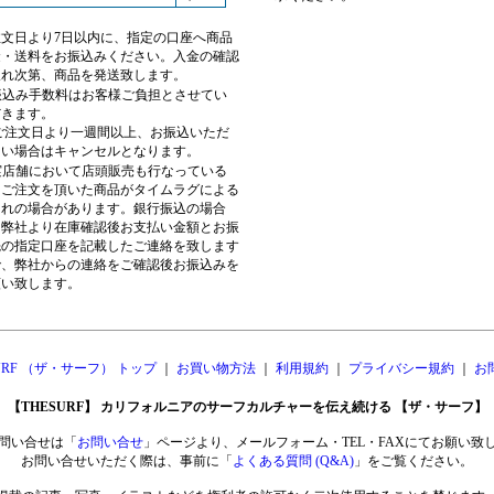
注文日より7日以内に、指定の口座へ商品
金・送料をお振込みください。入金の確認
取れ次第、商品を発送致します。
振込み手数料はお客様ご負担とさせてい
だきます。
 ご注文日より一週間以上、お振込いただ
ない場合はキャンセルとなります。
実店舗において店頭販売も行なっている
、ご注文を頂いた商品がタイムラグによる
切れの場合があります。銀行振込の場合
、弊社より在庫確認後お支払い金額とお振
先の指定口座を記載したご連絡を致します
で、弊社からの連絡をご確認後お振込みを
願い致します。
SURF （ザ・サーフ） トップ
｜
お買い物方法
｜
利用規約
｜
プライバシー規約
｜
お
【THESURF】 カリフォルニアのサーフカルチャーを伝え続ける 【ザ・サーフ】
問い合せは「
お問い合せ
」ページより、メールフォーム・TEL・FAXにてお願い致
お問い合せいただく際は、事前に「
よくある質問 (Q&A)
」をご覧ください。