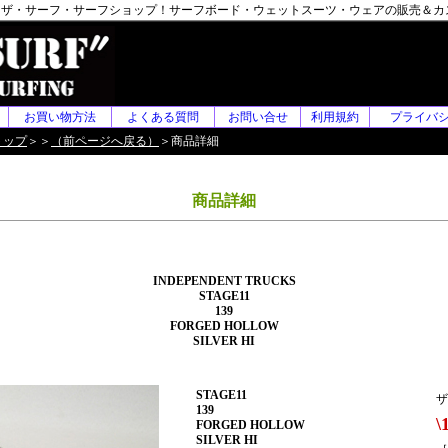
F】 ザ・サーフ・サーフショップ！サーフボード・ウェットスーツ・ウェアの販売＆
お買い物方法
よくある質問
お問い合せ
利用規約
プライバ
トップ
＞＞
（前ページへ戻る）
＞商品詳細
商品詳細
INDEPENDENT TRUCKS
STAGE11
139
FORGED HOLLOW
SILVER HI
STAGE11
ザ
139
\
FORGED HOLLOW
SILVER HI