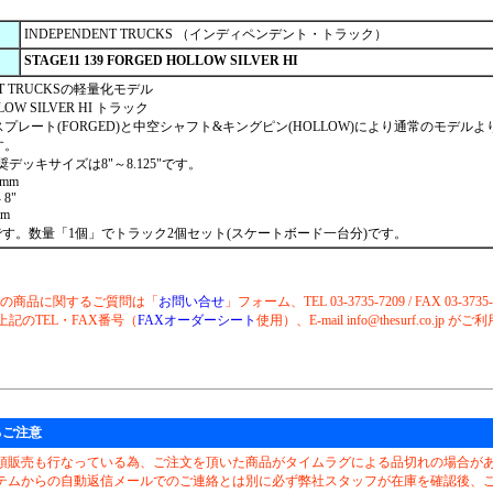
INDEPENDENT TRUCKS （インディペンデント・トラック）
STAGE11 139 FORGED HOLLOW SILVER HI
NT TRUCKSの軽量化モデル
LOW SILVER HI トラック
プレート(FORGED)と中空シャフト&キングピン(HOLLOW)により通常のモデルよ
す。
推奨デッキサイズは8"～8.125"です。
7mm
 8"
mm
す。数量「1個」でトラック2個セット(スケートボード一台分)です。
らの商品に関するご質問は「
お問い合せ
」フォーム、TEL 03-3735-7209 / FAX 03-3735
上記のTEL・FAX番号（
FAXオーダーシート
使用）、E-mail info@thesurf.co.jp
るご注意
頭販売も行なっている為、ご注文を頂いた商品がタイムラグによる品切れの場合が
テムからの自動返信メールでのご連絡とは別に必ず弊社スタッフが在庫を確認後、