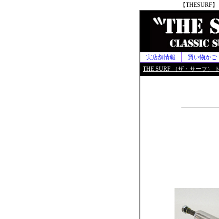
【THESUR
実店舗情報
買い物かご
THE SURF （ザ・サーフ） 