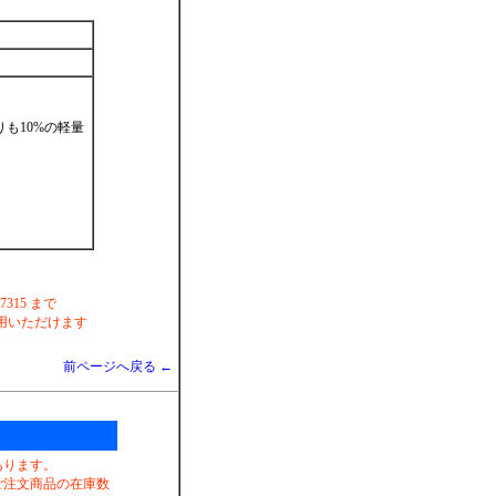
りも10%の軽量
-7315 まで
 がご利用いただけます
前ページへ戻る ←
あります。
ご注文商品の在庫数