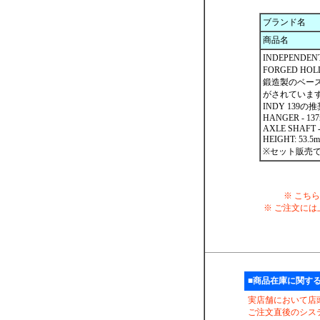
ブランド名
商品名
INDEPENDE
FORGED HOL
鍛造製のベース
がされていま
INDY 139の
HANGER - 13
AXLE SHAFT -
HEIGHT: 53.5
※セット販売で
※ こち
※ ご注文には
■商品在庫に関す
実店舗において店
ご注文直後のシス