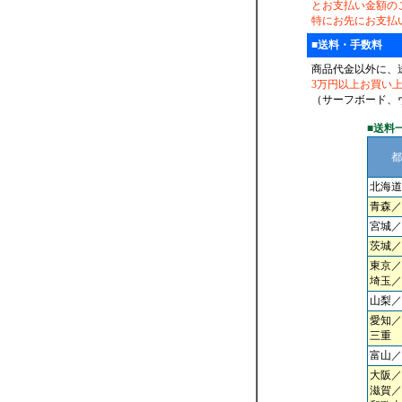
とお支払い金額の
特にお先にお支払
■送料・手数料
商品代金以外に、
3万円以上お買い
（サーフボード、
■送料
都
北海道
青森／
宮城／
茨城／
東京／
埼玉／
山梨／
愛知／
三重
富山／
大阪／
滋賀／