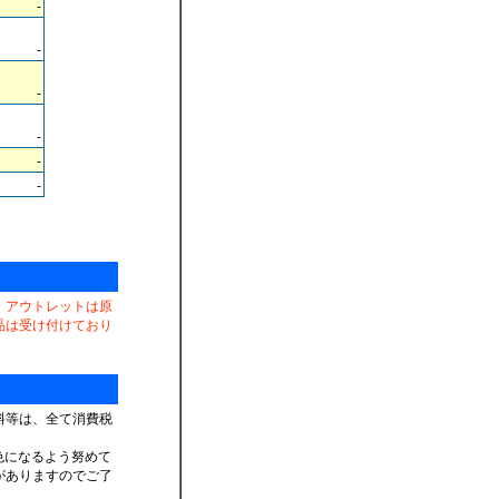
-
-
-
-
-
-
。
、アウトレットは原
品は受け付けており
料等は、全て消費税
色になるよう努めて
がありますのでご了