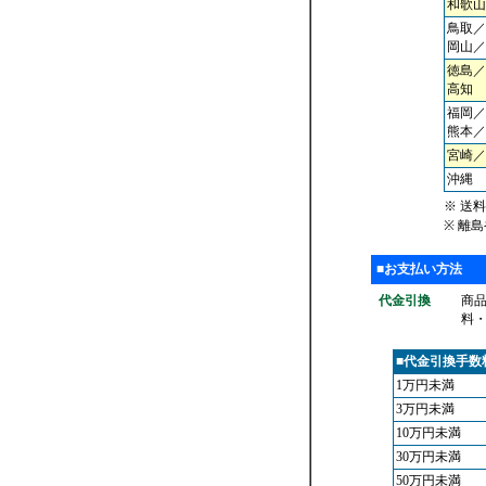
和歌山
鳥取／
岡山／
徳島／
高知
福岡／
熊本／
宮崎／
沖縄
※ 送
※ 離
■お支払い方法
代金引換
商
料
■代金引換手数
1万円未満
3万円未満
10万円未満
30万円未満
50万円未満