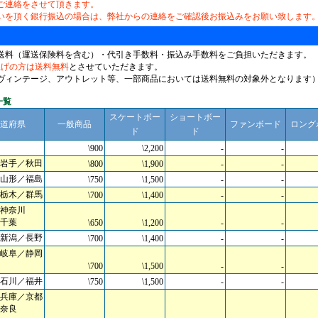
ご連絡をさせて頂きます。
いを頂く銀行振込の場合は、弊社からの連絡をご確認後お振込みをお願い致します
送料（運送保険料を含む）・代引き手数料・振込み手数料をご負担いただきます。
上げの方は送料無料
とさせていただきます。
ヴィンテージ、アウトレット等、一部商品においては送料無料の対象外となります
一覧
スケートボー
ショートボー
道府県
一般商品
ファンボード
ロング
ド
ド
\900
\2,200
-
-
岩手／秋田
\800
\1,900
-
-
山形／福島
\750
\1,500
-
-
栃木／群馬
\700
\1,400
-
-
神奈川
千葉
\650
\1,200
-
-
新潟／長野
\700
\1,400
-
-
岐阜／静岡
\700
\1,500
-
-
石川／福井
\750
\1,500
-
-
兵庫／京都
奈良