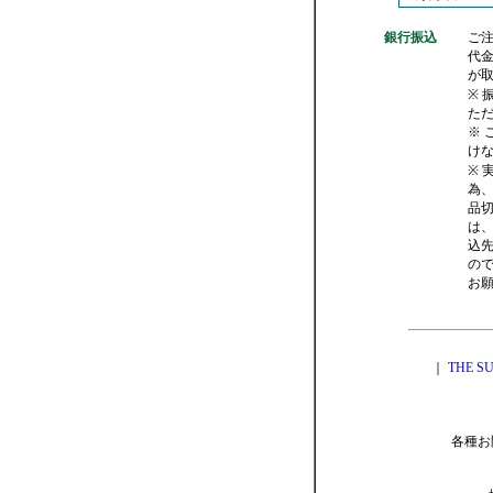
銀行振込
ご
代
が
※ 
た
※
け
※ 
為
品
は
込
の
お
｜
THE 
各種お