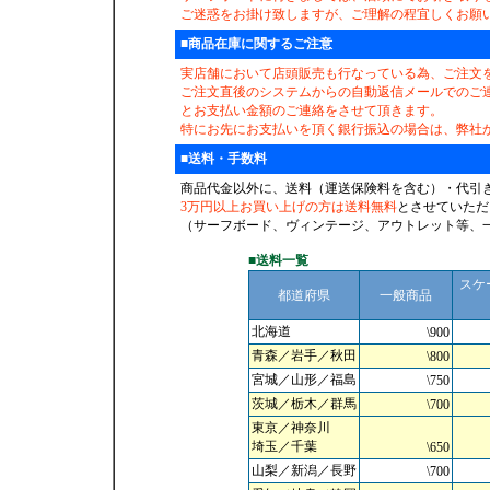
ご迷惑をお掛け致しますが、ご理解の程宜しくお願
■商品在庫に関するご注意
実店舗において店頭販売も行なっている為、ご注文
ご注文直後のシステムからの自動返信メールでのご
とお支払い金額のご連絡をさせて頂きます。
特にお先にお支払いを頂く銀行振込の場合は、弊社
■送料・手数料
商品代金以外に、送料（運送保険料を含む）・代引
3万円以上お買い上げの方は送料無料
とさせていただ
（サーフボード、ヴィンテージ、アウトレット等、
■送料一覧
スケ
都道府県
一般商品
北海道
\900
青森／岩手／秋田
\800
宮城／山形／福島
\750
茨城／栃木／群馬
\700
東京／神奈川
埼玉／千葉
\650
山梨／新潟／長野
\700