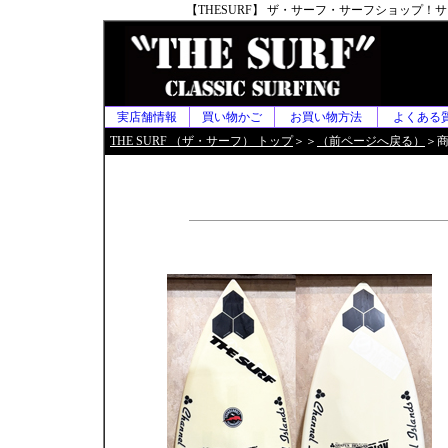
【THESURF】 ザ・サーフ・サーフショップ
実店舗情報
買い物かご
お買い物方法
よくある
THE SURF （ザ・サーフ） トップ
＞＞
（前ページへ戻る）
＞