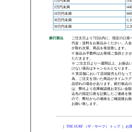
1万円未満
\33
3万円未満
\44
10万円未満
\66
30万円未満
\1,1
50万円未満
\2,2
銀行振込
ご注文日より7日以内に、指定の口座
代金・送料をお振込みください。入金
が取れ次第、商品を発送致します。
※ 振込み手数料はお客様ご負担とさ
ただきます。
※ ご注文日より一週間以上、お振込
けない場合はキャンセルとなります。
※ 実店舗において店頭販売も行なっ
為、ご注文を頂いた商品がタイムラグ
品切れの場合があります。銀行振込の
は、弊社より在庫確認後お支払い金額
込先の指定口座を記載したご連絡を致
ので、弊社からの連絡をご確認後お振
お願い致します。
｜
THE SURF （ザ・サーフ） トップ
｜
お