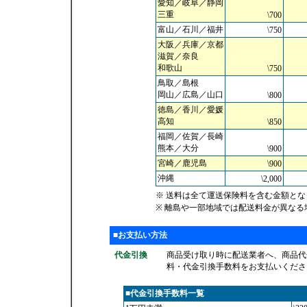
愛知／岐阜／静岡
三重
\700
富山／石川／福井
\750
大阪／兵庫／京都
滋賀／奈良
和歌山
\750
鳥取／島根
岡山／広島／山口
\800
徳島／香川／愛媛
高知
\850
福岡／佐賀／長崎
熊本／大分
\900
宮崎／鹿児島
\900
沖縄
\2,000
※ 送料は全て運送保険料を含む金額とな
※ 離島や一部地域では配送料金が異な
■お支払い方法
代金引換
商品受け取り時に配送業者へ、商品代
料・代金引換手数料をお支払いくださ
■代金引換手数料一覧