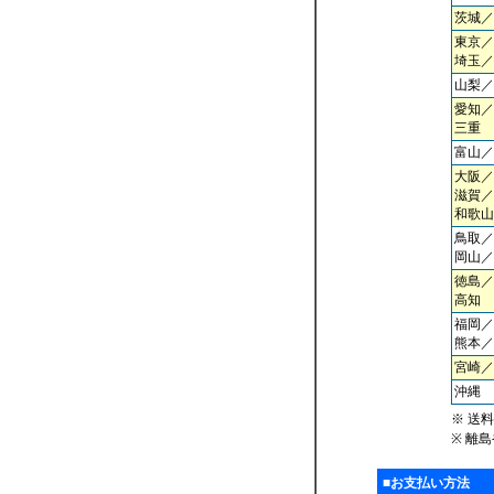
茨城／
東京／
埼玉／
山梨／
愛知／
三重
富山／
大阪／
滋賀／
和歌山
鳥取／
岡山／
徳島／
高知
福岡／
熊本／
宮崎／
沖縄
※ 送
※ 離
■お支払い方法