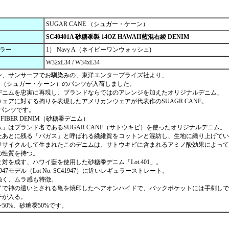
SUGAR CANE （シュガー・ケーン）
SC40401A 砂糖黍製 14OZ HAWAII藍混右綾 DENIM
カラー
1） Navy A（ネイビーワンウォッシュ)
W32xL34 / W34xL34
ン、サンサーフでお馴染みの、東洋エンタープライズ社より、
ANE （シュガー・ケーン）のパンツが入荷しました。
デニムを忠実に再現し、ブランドならではのアレンジを加えたオリジナルデニム、
ェアに対する拘りを表現したアメリカンウェアが代表作のSUAGR CANE。
ムパンツです。
E FIBER DENIM（砂糖黍デニム）
」はブランド名であるSUGAR CANE（サトウキビ）を使ったオリジナルデニム。
たあとに残る「バガス」と呼ばれる繊維質をコットンと混紡し、生地に織り上げてい
リサイクルして生まれたこのデニムは、サトウキビに含まれるアミノ酸効果によって
の性質を持つ。
対を成す、ハワイ藍を使用した砂糖黍デニム「Lot.401」。
47モデル（Lot No. SC41947）に近いレギュラーストレート。
強く、ムラ感も特徴。
イで神の遣いとされる亀を焼印したヘアオンハイドで、バックポケットには手刺しで
チが入る。
50%、砂糖黍50%です。