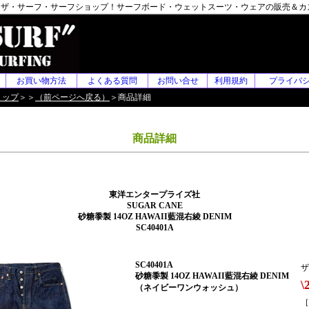
F】 ザ・サーフ・サーフショップ！サーフボード・ウェットスーツ・ウェアの販売＆
お買い物方法
よくある質問
お問い合せ
利用規約
プライバ
トップ
＞＞
（前ページへ戻る）
＞商品詳細
商品詳細
東洋エンタープライズ社
SUGAR CANE
砂糖黍製 14OZ HAWAII藍混右綾 DENIM
SC40401A
SC40401A
ザ
砂糖黍製 14OZ HAWAII藍混右綾 DENIM
\
（ネイビーワンウォッシュ）
［