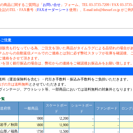
らの商品に関するご質問は「
お問い合せ
」フォーム、TEL 03-3735-7209 / FAX 03-3735
上記のTEL・FAX番号（
FAXオーダーシート
使用）、E-mail info@thesurf.co.jp
るご注意
頭販売も行なっている為、ご注文を頂いた商品がタイムラグによる品切れの場合が
テムからの自動返信メールでのご連絡とは別に必ず弊社スタッフが在庫を確認後、
ご連絡をさせて頂きます。
いを頂く銀行振込の場合は、弊社からの連絡をご確認後お振込みをお願い致します
送料（運送保険料を含む）・代引き手数料・振込み手数料をご負担いただきます。
上げの方は送料無料
とさせていただきます。
ヴィンテージ、アウトレット等、一部商品においては送料無料の対象外となります
一覧
スケートボー
ショートボー
道府県
一般商品
ファンボード
ロング
ド
ド
\900
\2,200
-
-
岩手／秋田
\800
\1,900
-
-
山形／福島
\750
\1,500
-
-