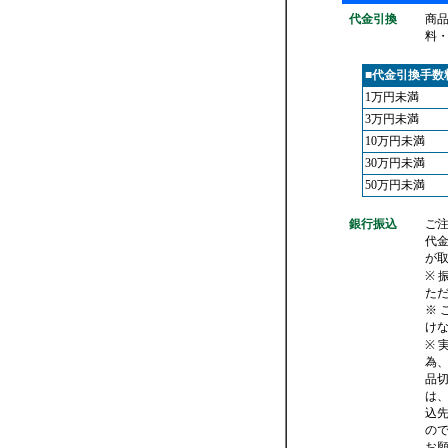
代金引換
商
料
■代金引換手数
1万円未満
3万円未満
10万円未満
30万円未満
50万円未満
銀行振込
ご
代
が
※ 
た
※
け
※ 
為
品
は
込
の
お