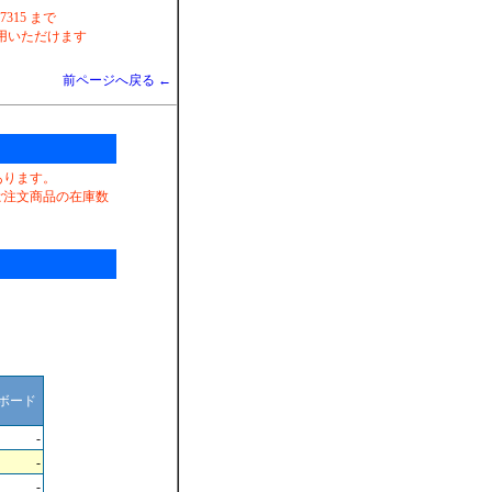
-7315 まで
 がご利用いただけます
前ページへ戻る ←
あります。
ご注文商品の在庫数
。
）
ボード
-
-
-