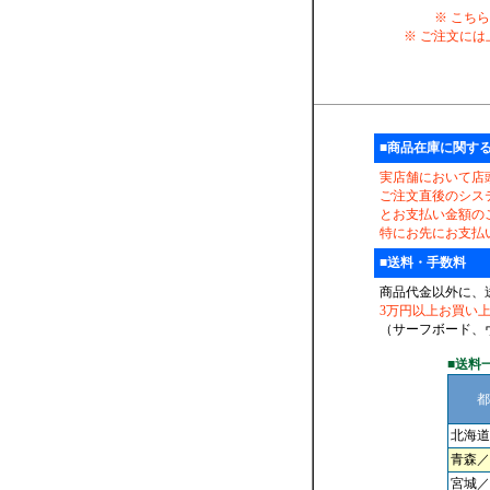
※ こち
※ ご注文には
■商品在庫に関す
実店舗において店
ご注文直後のシス
とお支払い金額の
特にお先にお支払
■送料・手数料
商品代金以外に、
3万円以上お買い
（サーフボード、
■送料
都
北海道
青森／
宮城／