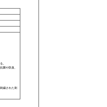
る。
抗菌や防臭、
刺繍された刺