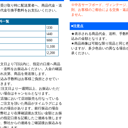
※中古サーフボード、ヴィンテージ
品受け取り時に配送業者へ、商品代金・送
則、お客様のご都合による交換・返
・代金引換手数料をお支払いください。
ません。
料一覧
■注意点
\330
★表示される商品代金、送料、手数
\440
込みの金額となります。
\660
★商品画像は可能な限り現品と同じ
\1,100
いますが、多少色合いの異なる場合
\2,200
承ください。
注文日より7日以内に、指定の口座へ商品
金・送料をお振込みください。入金の確認
取れ次第、商品を発送致します。
振込み手数料はお客様ご負担とさせてい
だきます。
 ご注文日より一週間以上、お振込いただ
ない場合はキャンセルとなります。
実店舗において店頭販売も行なっている
、ご注文を頂いた商品がタイムラグによる
切れの場合があります。銀行振込の場合
、弊社より在庫確認後お支払い金額とお振
先の指定口座を記載したご連絡を致します
で、弊社からの連絡をご確認後お振込みを
願い致します。