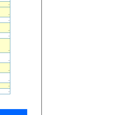
-
-
-
-
-
-
-
-
-
-
-
。