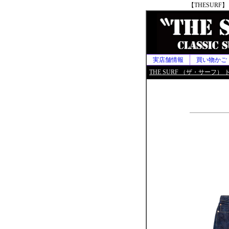
【THESUR
実店舗情報
買い物かご
THE SURF （ザ・サーフ） 