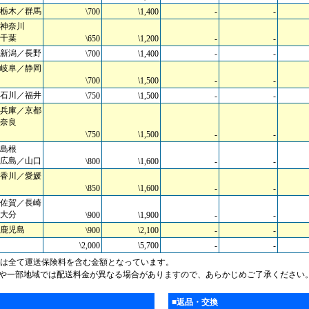
栃木／群馬
\700
\1,400
-
-
神奈川
千葉
\650
\1,200
-
-
新潟／長野
\700
\1,400
-
-
岐阜／静岡
\700
\1,500
-
-
石川／福井
\750
\1,500
-
-
兵庫／京都
奈良
\750
\1,500
-
-
島根
広島／山口
\800
\1,600
-
-
香川／愛媛
\850
\1,600
-
-
佐賀／長崎
大分
\900
\1,900
-
-
鹿児島
\900
\2,100
-
-
\2,000
\5,700
-
-
料は全て運送保険料を含む金額となっています。
島や一部地域では配送料金が異なる場合がありますので、あらかじめご了承ください
■返品・交換