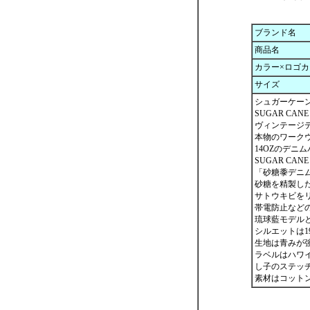
ブランド名
商品名
カラー×ロゴ
サイズ
シュガーケー
SUGAR C
ヴィンテージ
本物のワークウ
14OZのデニ
SUGAR CAN
「砂糖黍デニム
砂糖を精製し
サトウキビを
帯電防止など
琉球藍モデルと
シルエットは19
生地は青みが
ラベルはハワ
し子のステッ
素材はコットン