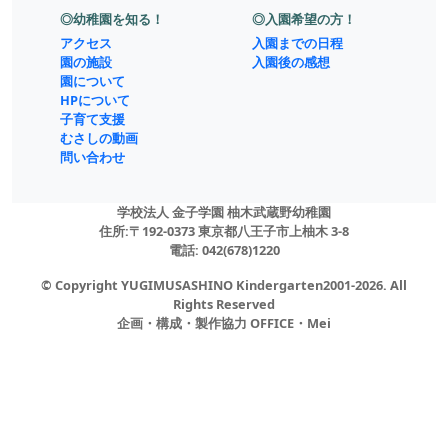
確認しながら配膳
御岳山での活動 ２ へ
◎子供達は今！
◎園教育の特色！
子どもの世界
むさしの
アーカイブ
育て！
月間保育日程
響きあい
かまどレシピ
米づくり
ふれあい
◎幼稚園を知る！
◎入園希望の方！
アクセス
入園までの日程
園の施設
入園後の感想
園について
HPについて
子育て支援