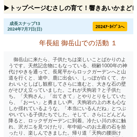
▶トップページ
むさしの
育て！
響きあい
かまど
成長スナップ13
2024ｱｰｶｲﾌﾞｽへ
2024年7月7日(日)
年長組 御岳山での活動 １
御岳山に来たら、子供たちは楽しいことばかりのよ
うです。天然記念物にもなっている、樹齢1000年の神
代けやきを通って、長尾平からロックガーデンへと山
道を行くと、途中、鹿に出会い、しっぽが白くて、か
わいいとしばし観察してさらに進むと、大きな石の壁
がそびえ立っていました。これが天狗岩？と子供た
ち。「天狗さん」「出てきて」とやりとりをしていた
ら、「おーい」と勇ましい声。天狗岩の上の木も心な
しか揺れているような。「本当にいるんだね」とつぶ
やいている子供たちでした。そして、さらにどんどん
降ると、ロックザガーデンに到着。冷たい川の水に触
れ、沢ガニを見つけたり、年中組へのお土産の石を拾
ったり、楽しんできました。帰り道「天狗の腰掛け