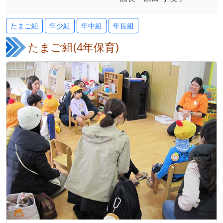
たまご組
年少組
年中組
年長組
たまご組(4年保育)