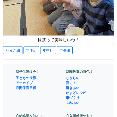
抹茶って美味しいね！
たまご組
年少組
年中組
年長組
◎子供達は今！
◎園教育の特色！
子どもの世界
むさしの
アーカイブ
育て！
月間保育日程
響きあい
かまどレシピ
米づくり
ふれあい
◎幼稚園を知る！
◎入園希望の方！