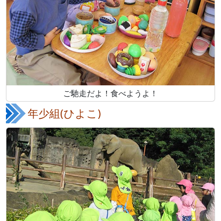
ご馳走だよ！食べようよ！
年少組(ひよこ)