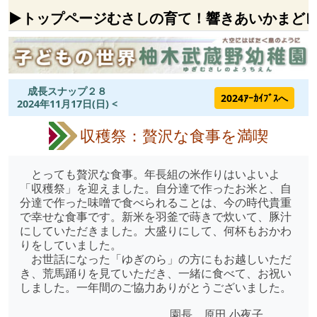
▶トップページ
むさしの
育て！
響きあい
かまど
成長スナップ２８
2024ｱｰｶｲﾌﾞｽへ
2024年11月17日(日) <
収穫祭：贅沢な食事を満喫
とっても贅沢な食事。年長組の米作りはいよいよ
「収穫祭」を迎えました。自分達で作ったお米と、自
分達で作った味噌で食べられることは、今の時代貴重
で幸せな食事です。新米を羽釜で蒔きで炊いて、豚汁
にしていただきました。大盛りにして、何杯もおかわ
りをしていました。
お世話になった「ゆぎのら」の方にもお越しいただ
き、荒馬踊りを見ていただき、一緒に食べて、お祝い
しました。一年間のご協力ありがとうございました。
園長 原田 小夜子