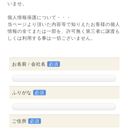
いませ。
所
風
個人情報保護について・・・
景
当ページより頂いた内容等で知りえたお客様の個人
費
情報の全てまたは一部を、許可無く第三者に譲渡も
用
しくは利用する事は一切ございません。
プ
ラ
イ
バ
お名前 / 会社名
必須
シ
ー
ポ
リ
ふりがな
必須
シ
ー
ス
タ
ご住所
必須
ッ