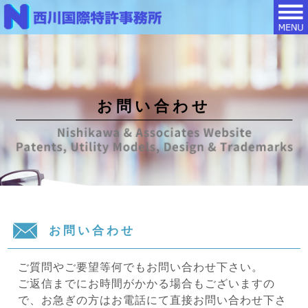
HOME
OUR
採
OFFICE(eng)
用
OUR
お問い合わせ
情
STAFF(eng)
報
お
代
問
表
い
挨
合
拶
わ
事
せ
務
お問い合わせ
所
概
ご質問やご要望等何でもお問い合わせ下さい。
要
ご返信までにお時間がかかる場合もございますの
事
で、お急ぎの方はお電話にて直接お問い合わせ下さ
務